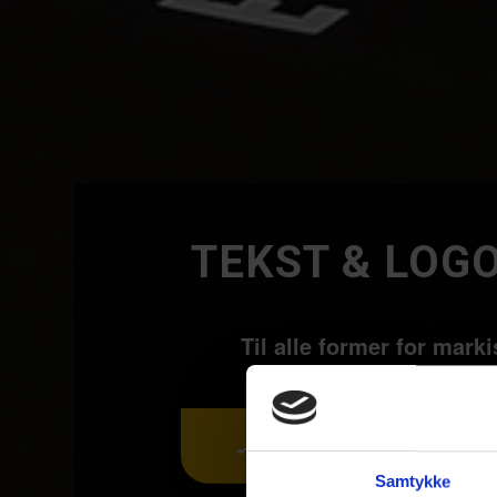
TEKST
&
LOGO
Til alle former for mark
32 95 15 20
Samtykke