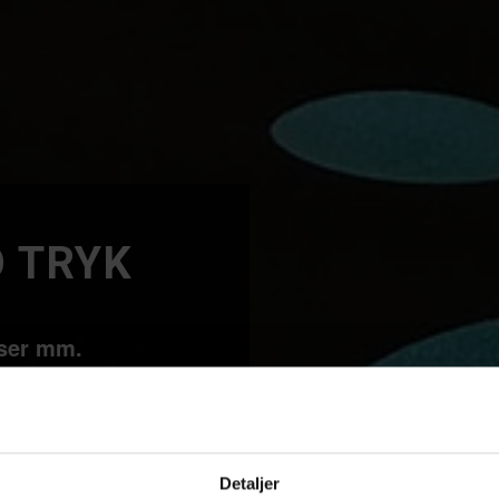
 TRYK
iser mm.
Skriv til os
Detaljer